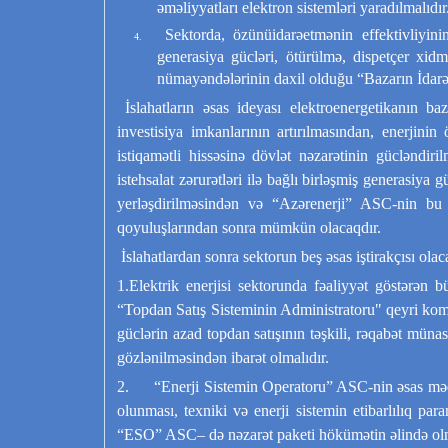
əməliyyatları elektron sistemləri yaradılmalıdır
Sektorda, özünüidarəetmənin effektivliyini
generasiya gücləri, ötürülmə, dispetçer xidm
nümayəndələrinin daxil olduğu “Bazarın İdarə
İslahatların əsas ideyası elektroenergetikanın baz
investisiya imkanlarının artırılmasından, enerjini
istiqamətli hissəsinə dövlət nəzarətinin gücləndiri
istehsalat zərurətləri ilə bağlı birləşmiş generasiya 
yerləşdirilməsindən və “Azərenerji” ASC-nin bu g
qoyuluşlarından sonra mümkün olacaqdır.
İslahatlardan sonra sektorun beş əsas iştirakçısı olac
1.Elektrik enerjisi sektorunda fəaliyyət göstərən bü
“Topdan Satış Sisteminin Administratoru" qeyri komm
güclərin azad topdan satışının təşkili, rəqabət münasi
gözlənilməsindən ibarət olmalıdır.
2. “Enerji Sistemin Operatoru” ASC-nin əsas məqsədi
olunması, texniki və enerji sistemin etibarlılıq pa
“ESO” ASC– də nəzarət paketi hökümətin əlində olm