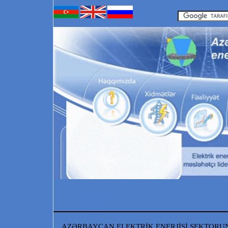
Xəbərlər
AZƏRBAYCAN ELEKTRİK ENERJİSİ SEKTORU