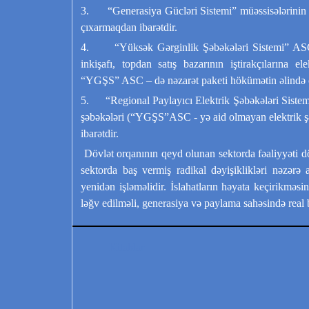
3. “Generasiya Gücləri Sistemi” müəssisələrinin əsa
çıxarmaqdan ibarətdir.
4. “Yüksək Gərginlik Şəbəkələri Sistemi” ASC-n
inkişafı, topdan satış bazarının iştirakçılarına e
“YGŞS” ASC – də nəzarət paketi hökümətin əlində o
5. “Regional Paylayıcı Elektrik Şəbəkələri Sistemi”
şəbəkələri (“YGŞS”ASC - yə aid olmayan elektrik şəbək
ibarətdir.
Dövlət orqanının qeyd olunan sektorda fəaliyyəti döv
sektorda baş vermiş radikal dəyişiklikləri nəzərə al
yenidən işləməlidir. İslahatların həyata keçirikməsi
ləğv edilməli, generasiya və paylama sahəsində real b
Kitablar