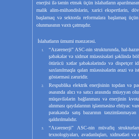
enerjisi ilə təmin etmək üçün islahatların aparılması
malik alim-mühəndislərin, xarici ekspertlərin, dö
başlamaq və sektorda reformalara başlamaq üçün el
olunmasının vaxtı çatmışdır.
İslahatların ümumi mənzərəsi.
“Azərenerji” ASC-nin strukturunda, hal-hazırda
şəbəkələr və xidmət müəssisələri şəklində böl
ötürücü xətlər şəbəkələrində və dispetçer i
saxlanılmaqla qalan müəssisələrin ərazi və iste
göstərməsi zəruridir.
Respublika elektrik enerjisinin topdan və pə
əsasında alıcı və satıcı arasında müəyyən ol
müqavilələrin bağlanması və enerjinin kvot
alınması qaydalarının işlənməsinə ehtiyac va
pərakəndə satış bazarının tənzimlənməyən h
qaldırılmalıdır.
“Azərenerji” ASC-nin müvafiq strukturların
texnologiyaları, avadanlıqları, xidmətləri və 