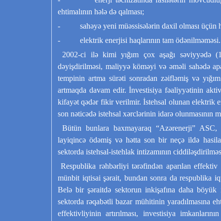
ehtimalının hələ də qalması;
- sahəyə yeni müəssisələrin daxil olması üçün h
- elektrik enerjisi haqlarının tam ödənilməməsi.
2002-ci ilə kimi yığım çox aşağı səviyyədə (
dəyişdirilməsi, maliyyə köməyi və əməli sahədə apar
tempinin artma sürəti sonradan zəifləmiş və yığım
artmaqda davam edir. İnvestisiya fəaliyyətinin aktiv
kifayət qədər fikir verilmir. İstehsal olunan elektri
son nəticədə istehsal xərclərinin idarə olunmasının m
Bütün bunlara baxmayaraq “Azərenerji” ASC, respu
layiqincə ödəmiş və hətta son bir neçə ildə hasila
sektorda istehsal-istehlak intizamının ciddiləşdirilmə
Respublika rəhbərliyi tərəfindən aparılan effektiv i
münbit iqtisai şərait, bundan sonra da respublika i
Belə bir şəraitdə sektorun inkişafına daha böyük i
sektorda rəqabətli bazar mühitinin yaradılmasına eht
effektivliyinin artırılması, investisiya imkanlarını