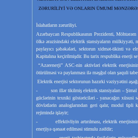
ZƏRURİLİYİ VƏ ONLARIN ÜMUMİ MƏNZƏRƏ
İslahatların zəruriliyi.
Azərbaycan Respublikasının Prezidenti, Möhtərəm H.
ölkə ərazisindəki elektrik stansiyaların mülkiyyəti, ma
paylayıcı şəbəkələri, sektorun xidmət-tikinti və e
Kapitalına keçirilmişdir. Bu tarix respublika enerji s
“Azərenerji” ASC-nin aktivləri elektrik enerjisinin
ötürülməsi və paylanması ilə məşğul olan şaquli tabeç
Elektrik enerjisi sektorunun hazırki vəziyyətini aşağ
- son illər tikilmiş elektrik stansiyaları – Şimal v
güclərinin texniki göstəriciləri - yanacağın xüsusi sə
dövlətlərin analoglarından geri qalır, modul tipli k
rejimində işləyir;
- effektivliyin artırılması, elektrik enerjisinin i
enerjiyə qənaət edilməsi stimulu zəifdir;
- enerji təchizatında fasilələrin mövcudluğu, ö